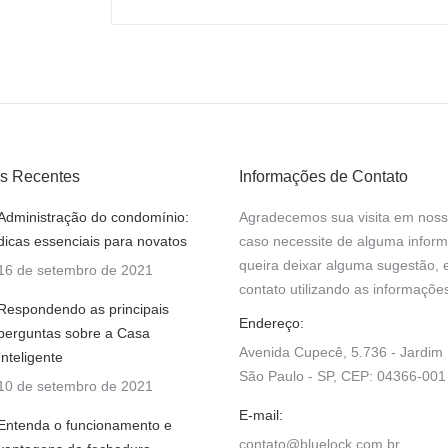
s Recentes
Informações de Contato
Administração do condomínio:
Agradecemos sua visita em nosso
dicas essenciais para novatos
caso necessite de alguma infor
queira deixar alguma sugestão, 
16 de setembro de 2021
contato utilizando as informaçõe
Respondendo as principais
Endereço:
perguntas sobre a Casa
Avenida Cupecê, 5.736 - Jardim 
Inteligente
São Paulo - SP, CEP: 04366-001
10 de setembro de 2021
E-mail:
Entenda o funcionamento e
contato@bluelock.com.br