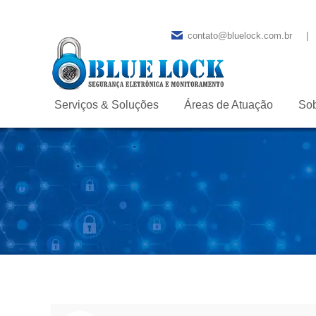
contato@bluelock.com.br
|
Serviços & Soluções
Áreas de Atuação
So