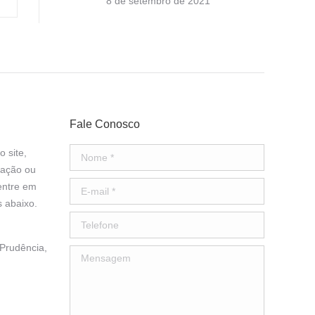
8 de setembro de 2021
Fale Conosco
 site,
Nome *
mação ou
entre em
E-mail *
s abaixo.
Telefone
Prudência,
Mensagem