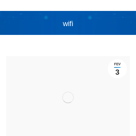
wifi
Você está aqui:
FEV
3