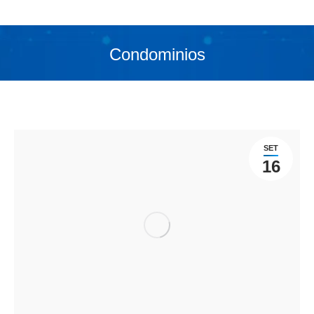
Condominios
Você está aqui:
SET
16